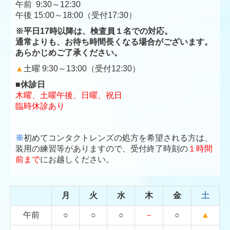
午前 9:30～12:30
午後 15:00
～
18:00（受付17:30）
※平日17時以降は、検査員１名での対応。
通常よりも、お待ち時間長くなる場合がございます。
あらかじめご了承ください。
▲
土曜
9:30
～
13:00（受付12:30）
■休診日
木曜、土曜午後、日曜、祝日
臨時休診あり
※
初めてコンタクトレンズの処方を希望される方は、
装用の練習等が
ありますので、受付終了時刻の
１時間
前まで
にお越しください。
月
火
水
木
金
土
午前
○
○
○
－
○
▲