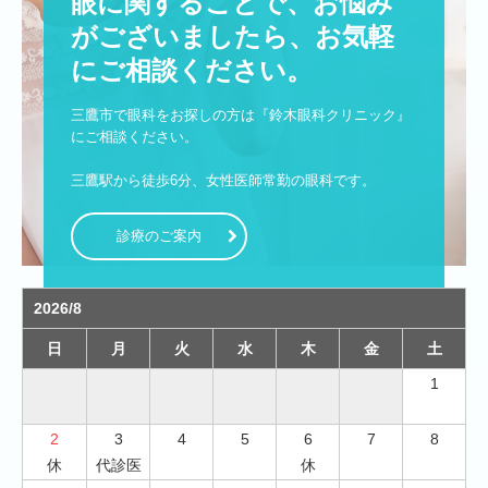
眼に関することで、お悩み
がございましたら、お気軽
にご相談ください。
三鷹市で眼科をお探しの方は『鈴木眼科クリニック』
にご相談ください。

三鷹駅から徒歩6分、女性医師常勤の眼科です。
診療のご案内
2026/8
日
月
火
水
木
金
土
1
2
3
4
5
6
7
8
休
代診医
休