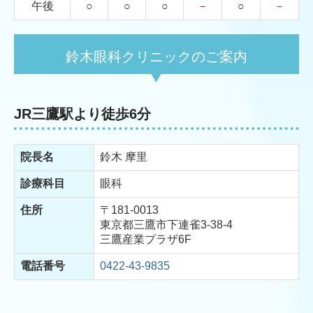
午後
○
○
○
－
○
－
鈴木眼科クリニックのご案内
JR三鷹駅より徒歩6分
院長名
鈴木 摩里
診療科目
眼科
住所
〒181-0013
東京都三鷹市下連雀3-38-4
三鷹産業プラザ6F
電話番号
0422-43-9835