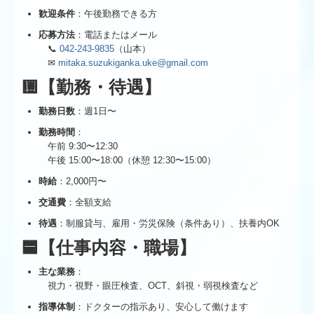
歓迎条件
：午後勤務できる方
応募方法
：電話またはメール
📞
042-243-9835
（山本）
✉
mitaka.suzukiganka.uke@gmail.com
🟨【勤務・待遇】
勤務日数
：週1日〜
勤務時間
：
午前 9:30〜12:30
午後 15:00〜18:00（休憩 12:30〜15:00）
時給
：2,000円〜
交通費
：全額支給
待遇
：制服貸与、雇用・労災保険（条件あり）、扶養内OK
🟦【仕事内容・職場】
主な業務
：
視力・視野・眼圧検査、OCT、斜視・弱視検査など
指導体制
：ドクターの指示あり、安心して働けます